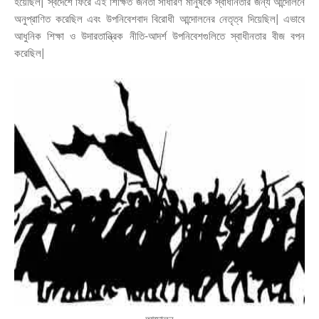
হয়েছিল| স্বদেশে ফিরে এই শিক্ষিত জনতা সাধারণ মানুষকে স্বাধীনতার জন্য আন্দোলনে
অনুপ্রাণিত করেছিল এবং উপনিবেশবাদ বিরোধী আন্দোলনের নেতৃত্ব দিয়েছিল| এভাবে
আধুনিক শিক্ষা ও উদারতান্ত্রিক নীতি-আদর্শ উপনিবেশগুলিতে স্বাধীনতার বীজ বপন
করেছিল|