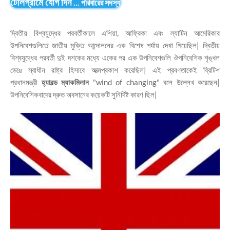
টেলিগ্রামে যোগ দিন
...
পরিবারের সদস্য
দ্বিতীয় বিশ্বযুদ্ধের পরবর্তীকালে এশিয়া, আফ্রিকা এবং ল্যাটিন আমেরিকার
উপনিবেশগুলিতে জাতীয় মুক্তি আন্দোলনের এক বিশেষ পর্যায় দেখা গিয়েছিল| দ্বিতীয়
বিশ্বযুদ্ধের পরবর্তী দুই দশকের মধ্যে একের পর এক উপনিবেশগুলি ঔপনিবেশিক শৃঙ্খল
ভেঙে স্বাধীন রাষ্ট্র হিসাবে আত্মপ্রকাশ করেছিল| এই প্রবণতাকেই ব্রিটিশ
প্রধানমন্ত্রী
হ্যারল্ড ম্যাকমিলান
"wind of changing" বলে উল্লেখ করেছেন|
উপনিবেশিকবাদের দ্রুত অবসানের কয়েকটি সুনির্দিষ্ট কারণ ছিল|