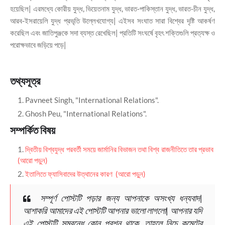
হয়েছিল| এরমধ্যে কোরীয় যুদ্ধ, ভিয়েতনাম যুদ্ধ, ভারত-পাকিস্তান যুদ্ধ, ভারত-চীন যুদ্ধ,
আরব-ইসরায়েলি যুদ্ধ প্রভৃতি উল্লেখযোগ্য| এইসব সংঘাত সারা বিশ্বের দৃষ্টি আকর্ষণ
করেছিল এবং জাতিপুঞ্জকে সদা ব্যস্ত রেখেছিল| প্রতিটি সংঘর্ষে বৃহৎ শক্তিগুলি প্রত্যক্ষ ও
পরোক্ষভাবে জড়িয়ে পড়ে|
তথ্যসূত্র
Pavneet Singh, "International Relations".
Ghosh Peu, "International Relations".
সম্পর্কিত বিষয়
দ্বিতীয় বিশ্বযুদ্ধ পরবর্তী সময়ে জার্মানির বিভাজন তথা বিশ্ব রাজনীতিতে তার প্রভাব
(আরো পড়ুন)
ইতালিতে ফ্যাসিবাদের উত্থানের কারণ (আরো পড়ুন)
সম্পূর্ণ পোস্টটি পড়ার জন্য আপনাকে অসংখ্য ধন্যবাদ|
আশাকরি আমাদের এই পোস্টটি আপনার ভালো লাগলো| আপনার যদি
এই পোস্টটি সম্বন্ধে কোন প্রশ্ন থাকে, তাহলে নিচে কমেন্টের