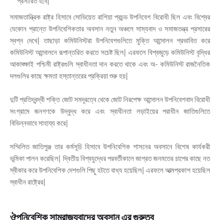
প্রসারিত হবে|
সমাজতান্ত্রিক রাষ্ট্র হিসাবে সোভিয়েত রাশিয়া প্রচন্ড উপনিবেশ বিরোধী ছিল এবং বিশ্বের
যেকোন প্রান্তে উপনিবেশিকতার অবসান নতুন অঞ্চলে সাম্যবাদ ও সমাজতন্ত্র প্রসারের
স্বপ্ন দেখে| তাছাড়া কমিউনিস্টরা উপনিবেশগুলিতে মুক্তি আন্দোলন প্রভাবিত করে
কমিউনিস্ট আন্দোলনে রূপান্তরিত করতে সচেষ্ট ছিল| এরফলে বিশ্বজুড়ে কমিউনিস্ট বৃদ্ধির
আকাঙ্ক্ষাই পশ্চিমী রাষ্ট্রগুলি স্বাধীনতা দান করতে থাকে এবং অ- কমিউনিস্ট রাজনৈতিক
দলগুলির কাছে ক্ষমতা হস্তান্তরের প্রক্রিয়া শুরু হয়|
দুটি প্রতিদ্বন্দ্বী শক্তি জোট সমদূরত্বে থেকে জোট নিরপেক্ষ আন্দোলন উপনিবেশবাদ বিরোধী
সংগ্রামে জনগণকে উদ্বুদ্ধ করে এবং স্বাধীনতা লড়াইয়ের পরাধীন জাতিগুলিতে
বিভিন্নভাবে সাহায্য করে|
সম্মিলিত জাতিপুঞ্জ তার কর্মসূচি হিসাবে উপনিবেশিক শাসনের অবসানে বিশেষ কার্যকরী
ভূমিকা পালন করেছিল| দ্বিতীয় বিশ্বযুদ্ধের পরবর্তীকালে জাগ্রত জনমতের চাপের কাছে নত
স্বীকার করে উপনিবেশিক দেশগুলি পিছু হটতে বাধ্য হয়েছিল| এরফলে আত্মপ্রকাশ হয়েছিল
স্বাধীন রাষ্ট্রের|
ঔপনিবেশিক সাম্রাজ্যবাদের অবসান এর গুরুত্ব