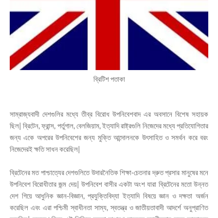
ব্রিটিশ পতাকা
সাম্রাজ্যবাদী দেশগুলির মধ্যে তীব্র বিরোধ উপনিবেশবাদ এর অবসানে বিশেষ সহায়ক
ছিল| ব্রিটেন, ফ্রান্স, পর্তুগাল, বেলজিয়াম, ইত্যাদি রাষ্ট্রগুলি নিজেদের মধ্যে প্রতিযোগিতার
জন্য একে অপরের উপনিবেশের জন্য মুক্তি আন্দোলনকে উৎসাহিত ও সমর্থন করে বরং
নিজেদেরই ক্ষতি সাধন করেছিল|
ব্রিটেনের মত পাশ্চাত্যের দেশগুলিতে উদারনৈতিক শিক্ষা-চেতনার দ্রুত প্রসার মানুষের মনে
উপনিবেশ বিরোধীতার জন্ম দেয়| উপনিবেশ বাসীর একটা অংশ যারা ব্রিটেনের মতো উন্নত
দেশ গিয়ে আধুনিক জ্ঞান-বিজ্ঞান, প্রযুক্তিবিদ্যা ইত্যাদি বিষয়ে জ্ঞান ও দক্ষতা অর্জন
করেছিল এবং এরা পশ্চিমী স্বাধীনতা সাম্য, স্বতন্ত্র ও জাতীয়তাবাদী আদর্শে অনুপ্রাণিত