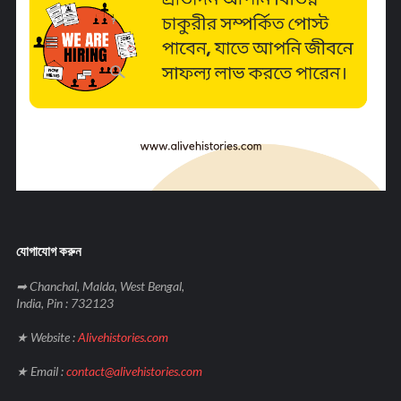
যোগাযোগ করুন
➡ Chanchal, Malda, West Bengal,
India, Pin : 732123
★ Website :
Alivehistories.com
★ Email :
contact@alivehistories.com