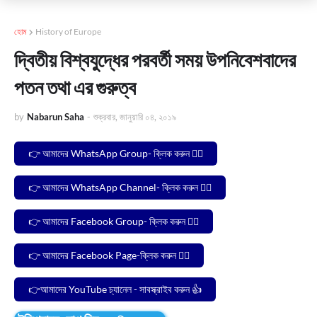
হোম
History of Europe
দ্বিতীয় বিশ্বযুদ্ধের পরবর্তী সময় উপনিবেশবাদের
পতন তথা এর গুরুত্ব
by
Nabarun Saha
-
শুক্রবার, জানুয়ারি ০৪, ২০১৯
👉 আমাদের WhatsApp Group- ক্লিক করুন 🙋‍♂️
👉 আমাদের WhatsApp Channel- ক্লিক করুন 🙋‍♂️
👉 আমাদের Facebook Group- ক্লিক করুন 🙋‍♂️
👉 আমাদের Facebook Page-ক্লিক করুন 🙋‍♂️
👉আমাদের YouTube চ্যানেল - সাবস্ক্রাইব করুন 👍