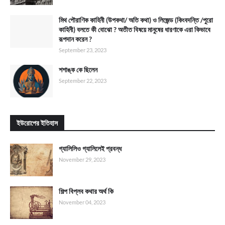
মিথ পৌরাণিক কাহিনী (উপকথা/ অতি কথা) ও লিজেন্ড (কিংবদন্তি /পুরো
কাহিনী) বলতে কী বোঝো ? অতীত বিষয়ে মানুষের ধারণাকে এরা কিভাবে
রূপদান করেন ?
September 23, 2023
শশাঙ্ক কে ছিলেন
September 22, 2023
ইউরোপের ইতিহাস
গ্যালিলিও গ্যালিলেই প্রবন্ধ
November 29, 2023
শিল্প বিপ্লব কথার অর্থ কি
November 04, 2023