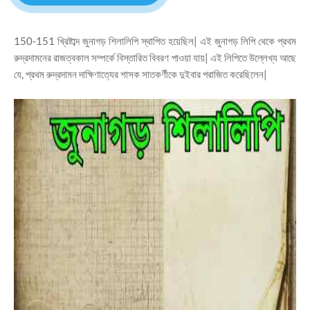
150-151 খ্রিষ্টাব্দ জুনাগড় শিলালিপি স্থাপিত হয়েছিল| এই জুনাগড় লিপি থেকে প্রথম
রুদ্রদামনের রাজত্বকাল সম্পর্কে বিস্তারিত বিবরণ পাওয়া যায়| এই লিপিতে উল্লেখ্য আছে
যে, প্রথম রুদ্রদামন দাক্ষিণাত্যের শাসক সাতকর্ণীকে দুইবার পরাজিত করেছিলেন|