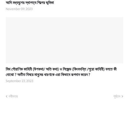
আদি মধ্যযুগের স্থাপত্য শিল্পের ভূমিকা
November 09, 2023
মিথ পৌরাণিক কাহিনী (উপকথা/ অতি কথা) ও লিজেন্ড (কিংবদন্তি /পুরো কাহিনী) বলতে কী
বোঝো ? অতীত বিষয়ে মানুষের ধারণাকে এরা কিভাবে রূপদান করেন ?
September 23, 2023
নবীনতর
পূর্বতন