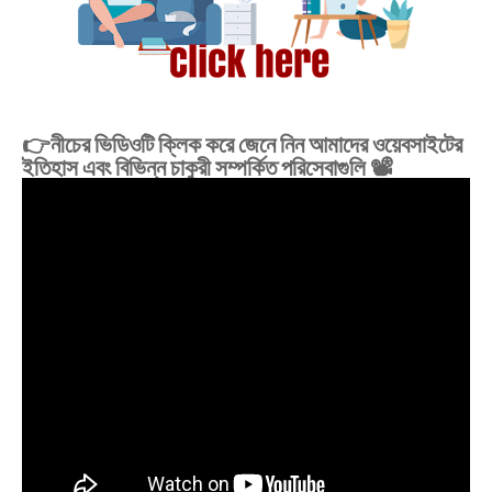
👉নীচের ভিডিওটি ক্লিক করে জেনে নিন আমাদের ওয়েবসাইটের
ইতিহাস এবং বিভিন্ন চাকুরী সম্পর্কিত পরিসেবাগুলি 📽️