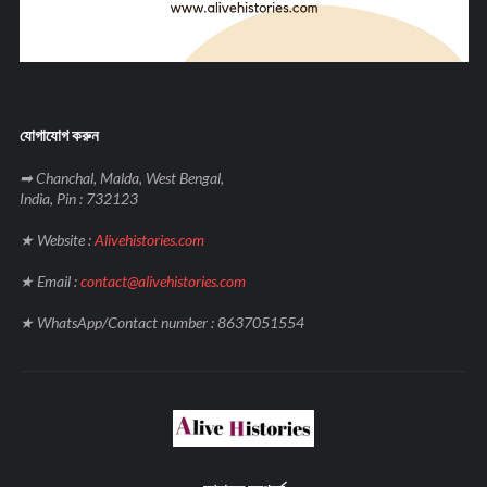
যোগাযোগ করুন
➡ Chanchal, Malda, West Bengal,
India, Pin : 732123
★ Website :
Alivehistories.com
★ Email :
contact@alivehistories.com
★ WhatsApp/Contact number : 8637051554