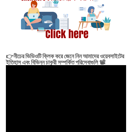
👉নীচের ভিডিওটি ক্লিক করে জেনে নিন আমাদের ওয়েবসাইটের
ইতিহাস এবং বিভিন্ন চাকুরী সম্পর্কিত পরিসেবাগুলি 📽️