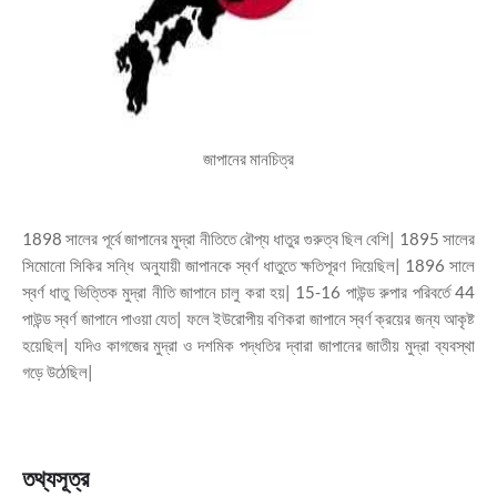
জাপানের মানচিত্র
1898 সালের পূর্বে জাপানের মুদ্রা নীতিতে রৌপ্য ধাতুর গুরুত্ব ছিল বেশি| 1895 সালের
সিমোনো সিকির সন্ধি অনুযায়ী জাপানকে স্বর্ণ ধাতুতে ক্ষতিপূরণ দিয়েছিল| 1896 সালে
স্বর্ণ ধাতু ভিত্তিক মুদ্রা নীতি জাপানে চালু করা হয়| 15-16 পাউন্ড রুপার পরিবর্তে 44
পাউন্ড স্বর্ণ জাপানে পাওয়া যেত| ফলে ইউরোপীয় বণিকরা জাপানে স্বর্ণ ক্রয়ের জন্য আকৃষ্ট
হয়েছিল| যদিও কাগজের মুদ্রা ও দশমিক পদ্ধতির দ্বারা জাপানের জাতীয় মুদ্রা ব্যবস্থা
গড়ে উঠেছিল|
তথ্যসূত্র