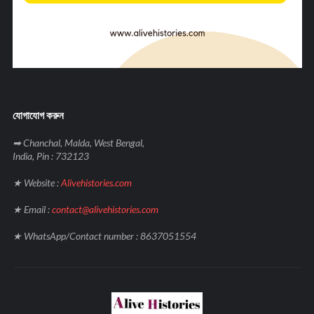
যোগাযোগ করুন
➡ Chanchal, Malda, West Bengal,
India, Pin : 732123
★ Website :
Alivehistories.com
★ Email :
contact@alivehistories.com
★ WhatsApp/Contact number : 8637051554