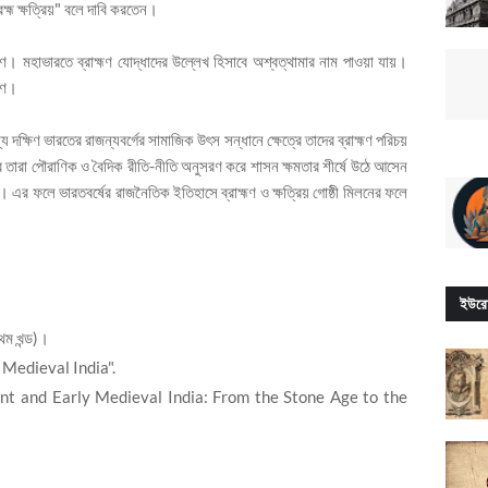
ব্রহ্ম ক্ষত্রিয়" বলে দাবি করতেন।
হ্মণ। মহাভারতে ব্রাহ্মণ যোদ্ধাদের উল্লেখ হিসাবে অশ্বত্থামার নাম পাওয়া যায়।
্মণ।
মধ্যে দক্ষিণ ভারতের রাজন্যবর্গের সামাজিক উৎস সন্ধানে ক্ষেত্রে তাদের ব্রাহ্মণ পরিচয়
্রে তারা পৌরাণিক ও বৈদিক রীতি-নীতি অনুসরণ করে শাসন ক্ষমতার শীর্ষে উঠে আসেন
। এর ফলে ভারতবর্ষের রাজনৈতিক ইতিহাসে ব্রাহ্মণ ও ক্ষত্রিয় গোষ্ঠী মিলনের ফলে
ইউরো
রথম খন্ড)।
Medieval India".
ent and Early Medieval India: From the Stone Age to the