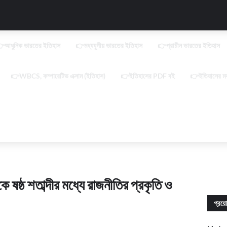
আধুনিক ভারতের ইতিহাস
👉মধ্যযুগীয় ভারতের ইতিহাস
👉প্রাচীন ভারতের ইতিহাস
👉WBCS, কম্পারেটিভ এক্সাম (ইতিহাস)
👉ইতিহাসের PDF বই
👉ইতিহাসের মক
কে ষষ্ঠ শতাব্দীর মধ্যে রাজনীতির প্রকৃতি ও
প্রয়