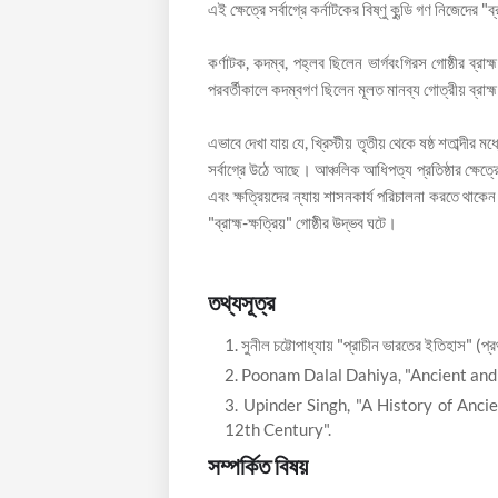
এই ক্ষেত্রে সর্বাগ্রে কর্নাটকের বিষ্ণু কুন্ডি গণ নিজেদের "
কর্ণাটক, কদম্ব, পহ্লব ছিলেন ভার্গবংগিরস গোষ্ঠীর ব্রা
পরবর্তীকালে কদম্বগণ ছিলেন মূলত মানব্য গোত্রীয় ব্রাহ
এভাবে দেখা যায় যে, খ্রিস্টীয় তৃতীয় থেকে ষষ্ঠ শতাব্দীর 
সর্বাগ্রে উঠে আছে। আঞ্চলিক আধিপত্য প্রতিষ্ঠার ক্ষেত
এবং ক্ষত্রিয়দের ন্যায় শাসনকার্য পরিচালনা করতে থাকেন
"ব্রাহ্ম-ক্ষত্রিয়" গোষ্ঠীর উদ্ভব ঘটে।
তথ্যসূত্র
সুনীল চট্টোপাধ্যায় "প্রাচীন ভারতের ইতিহাস" (প্
Poonam Dalal Dahiya, "Ancient and 
Upinder Singh, "A History of Anci
12th Century".
সম্পর্কিত বিষয়