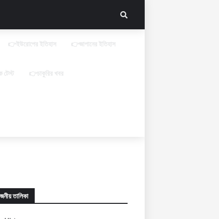
👉ইউরোপের ইতিহাস
👉জাপানের ইতিহাস
 টেস্ট
👉চাকুরির খবর
োজনীয় তালিকা