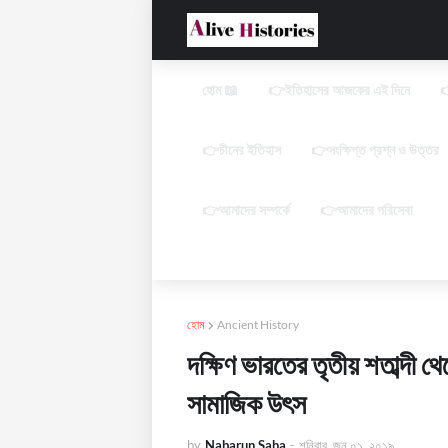
হোম 📖
👉ইতিহাসের আজকের এই দিনে

👉চীনের ইতিহাস
👉সংক্ষিপ্ত প্রশ্ন ও উত্তর
👉আমাদের সম্পর্কে
👉আমাদের পরিসেবা
হোম
Ancient History
দক্ষিণ ভারতের তৃতীয় শতাব্দী থে
সামাজিক উৎস
by
Nabarun Saha
-
শনিবার, জুন ০১, ২০১৯