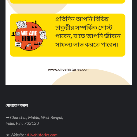
যোগাযোগ করুন
➡ Chanchal, Malda, West Bengal,
India, Pin : 732123
★ Website :
Alivehistories.com