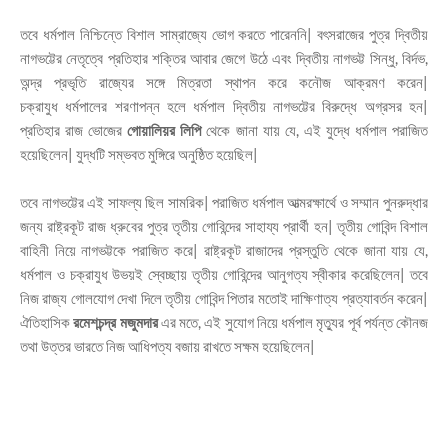
তবে ধর্মপাল নিশ্চিন্তে বিশাল সাম্রাজ্যে ভোগ করতে পারেননি| বৎসরাজের পুত্র দ্বিতীয়
নাগভট্টের নেতৃত্বে প্রতিহার শক্তির আবার জেগে উঠে এবং দ্বিতীয় নাগভট্ট সিন্ধু, বির্দভ,
অন্দ্র প্রভৃতি রাজ্যের সঙ্গে মিত্রতা স্থাপন করে কনৌজ আক্রমণ করেন|
চক্রাযুধ ধর্মপালের শরণাপন্ন হলে ধর্মপাল দ্বিতীয় নাগভট্টের বিরুদ্ধে অগ্রসর হন|
প্রতিহার রাজ ভোজের
গোয়ালিয়র লিপি
থেকে জানা যায় যে, এই যুদ্ধে ধর্মপাল পরাজিত
হয়েছিলেন| যুদ্ধটি সম্ভবত মুঙ্গিরে অনুষ্ঠিত হয়েছিল|
তবে নাগভট্টের এই সাফল্য ছিল সামরিক| পরাজিত ধর্মপাল আত্মরক্ষার্থে ও সম্মান পুনরুদ্ধার
জন্য রাষ্ট্রকূট রাজ ধ্রুবের পুত্র তৃতীয় গোবিন্দের সাহায্য প্রার্থী হন| তৃতীয় গোবিন্দ বিশাল
বাহিনী নিয়ে নাগভট্টকে পরাজিত করে| রাষ্ট্রকূট রাজাদের প্রস্তুতি থেকে জানা যায় যে,
ধর্মপাল ও চক্রাযুধ উভয়ই স্বেচ্ছায় তৃতীয় গোবিন্দের আনুগত্য স্বীকার করেছিলেন| তবে
নিজ রাজ্য গোলযোগ দেখা দিলে তৃতীয় গোবিন্দ পিতার মতোই দাক্ষিণাত্য প্রত্যাবর্তন করেন|
ঐতিহাসিক
রমেশচন্দ্র মজুমদার
এর মতে, এই সুযোগ নিয়ে ধর্মপাল মৃত্যুর পূর্ব পর্যন্ত কৌনজ
তথা উত্তর ভারতে নিজ আধিপত্য বজায় রাখতে সক্ষম হয়েছিলেন|