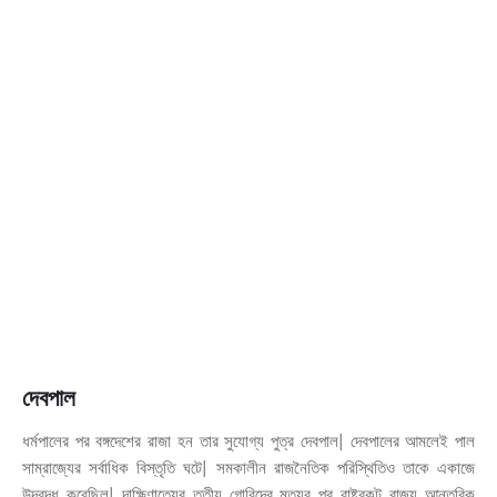
দেবপাল
ধর্মপালের পর বঙ্গদেশের রাজা হন তার সুযোগ্য পুত্র দেবপাল| দেবপালের আমলেই পাল
সাম্রাজ্যের সর্বাধিক বিস্তৃতি ঘটে| সমকালীন রাজনৈতিক পরিস্থিতিও তাকে একাজে
উদ্বুদ্ধ করেছিল| দাক্ষিণাত্যের তৃতীয় গোবিন্দের মৃত্যুর পর রাষ্ট্রকূট রাজ্য আন্তরিক