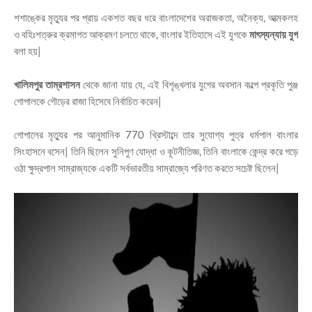
শশাঙ্কের মৃত্যুর পর প্রায় একশত বছর ধরে বাংলাদেশের অরাজকতা, অনৈক্য, আত্মকলহ
ও বহিঃশত্রুর ক্রমাগত আক্রমণ চলতে থাকে, বাংলার ইতিহাসে এই যুগকে
মাৎস্যন্যায় যুগ
বলা হয়|
খালিমপুর
তাম্রশাসন
থেকে জানা যায় যে, এই বিশৃঙ্খলার যুগের অবসান কল্পে প্রকৃতি পুঞ্জ
গোপালকে গৌড়ের রাজা হিসেবে নির্বাচিত করেন|
গোপালের মৃত্যুর পর আনুমানিক 770 খ্রিস্টাব্দে তার সুযোগ্য পুত্র ধর্মপাল বাংলার
সিংহাসনে বসেন| তিনি ছিলেন সুনিপুণ যোদ্ধা ও কূটনীতিজ্ঞ, তিনি বাংলাকে কেন্দ্র করে গড়ে
ওঠা ক্ষুদ্রপাল সাম্রাজ্যকে একটি সর্বভারতীয় সাম্রাজ্যে পরিণত করতে সচেষ্ট ছিলেন|