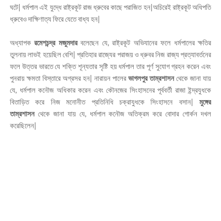
ঘটে| ধর্মপাল এই যুদ্ধে রাষ্ট্রকূট রাজ ধ্রুবের কাছে পরাজিত হন|অচিরেই রাষ্ট্রকূট অধিপতি
ধ্রুবেও দাক্ষিণাত্য ফিরে যেতে বাধ্য হন|
অধ্যাপক
রমেশচন্দ্র মজুমদার
বলেছেন যে, রাষ্ট্রকূট অভিযানের ফলে ধর্মপালের ক্ষতির
তুলনায় লাভই হয়েছিল বেশি| প্রতিহার রাজ্যের পরাজয় ও ধ্রুবর নিজ রাজ্য প্রত্যাবর্তনের
ফলে উত্তর ভারতে যে শক্তি শূন্যতার সৃষ্টি হয় ধর্মপাল তার পূর্ণ সুযোগ গ্রহন করেন এবং
পুনরায় ক্ষমতা বিস্তারে অগ্রসর হন| নারায়ন পালের
ভাগলপুর তাম্রশাসন
থেকে জানা যায়
যে, ধর্মপাল কনৌজ অধিকার করেন এবং কৌনজের সিংহাসনের পূর্ববর্তী রাজা ইন্দ্রযুধকে
বিতাড়িত করে নিজ মনোনীত প্রতিনিধি চক্রাযুধকে সিংহাসনে বসান|
মুঙ্গের
তাম্রশাসন
থেকে জানা যায় যে, ধর্মপাল কনৌজ অতিক্রম করে বোদার গোর্কন দখল
করেছিলেন|