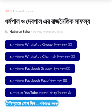
হোম
Ancient History
ধর্মপাল ও দেবপাল এর রাজনৈতিক সাফল্য
by
Nabarun Saha
-
সোমবার, নভেম্বর ১৮, ২০১৯
👉 আমাদের WhatsApp Group- ক্লিক করুন 🙋‍♂️
👉 আমাদের WhatsApp Channel- ক্লিক করুন 🙋‍♂️
👉 আমাদের Facebook Group- ক্লিক করুন 🙋‍♂️
👉 আমাদের Facebook Page-ক্লিক করুন 🙋‍♂️
👉আমাদের YouTube চ্যানেল - সাবস্ক্রাইব করুন 👍
টেলিগ্রামে যোগ দিন
...
পরিবারের সদস্য