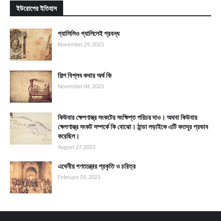
ইউরোপের ইতিহাস
গ্যালিলিও গ্যালিলেই প্রবন্ধ
November 29, 2023
শিল্প বিপ্লব কথার অর্থ কি
November 04, 2023
কিউবার ক্ষেপণাস্ত্র সংকটের সংক্ষিপ্ত পরিচয় দাও। অথবা কিউবার
ক্ষেপণাস্ত্র সংকট সম্পর্কে কি বোঝো। ঠান্ডা লড়াইকে এটি কতদূর প্রভাব
করেছিল।
August 27, 2023
এথেনীয় গণতন্ত্রের প্রকৃতি ও চরিত্র
February 05, 2023