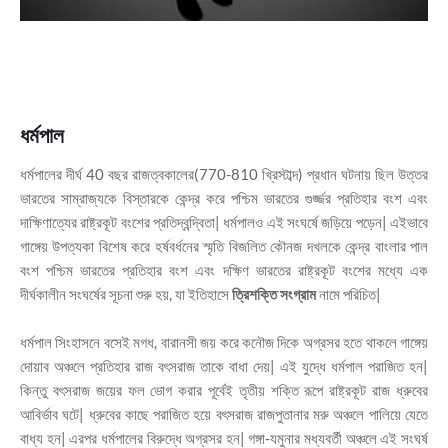
ধর্মপাল
ধর্মপালের দীর্ঘ 40 বছর রাজত্বকালের(770-810 খ্রিস্টাব্দ) প্রধান ঘটনায় ছিল উত্তর
ভারতের সাম্রাজ্যকে বিস্তারকে কেন্দ্র করে পশ্চিম ভারতের গুর্জ্জর প্রতিহার বংশ এবং
দাক্ষিণাত্যের রাষ্ট্রকূট বংশের প্রতিদ্বন্দ্বিতা| ধর্মপালও এই সংঘর্ষে জড়িয়ে পড়েন| এইভাবে
গাঙ্গেয় উপত্যকা বিশেষ করে হর্ষবর্ধনের স্মৃতি বিজলিত কৌনজ দখলকে কেন্দ্র বাংলার পাল
বংশ পশ্চিম ভারতের প্রতিহার বংশ এবং দক্ষিণ ভারতের রাষ্ট্রকূট বংশের মধ্যে এক
দীর্ঘকালীন সংঘর্ষের সূচনা শুরু হয়, যা ইতিহাসে
ত্রিশক্তি সংগ্রাম
নামে পরিচিত|
ধর্মপাল সিংহাসনে বসেই মগধ, বারানসী জয় করে কনৌজ দিকে অগ্রসর হতে থাকলে গাঙ্গেয়
দোয়াব অঞ্চলে প্রতিহার রাজ বৎসরাজ তাকে বাধা দেয়| এই যুদ্ধে ধর্মপাল পরাজিত হন|
কিন্তু বৎসরাজ জয়ের ফল ভোগ করার পূর্বেই তৃতীয় শক্তি রূপে রাষ্ট্রকূট রাজ ধ্রুবের
আবির্ভাব ঘটে| ধ্রুবের কাছে পরাজিত হয়ে বৎসরাজ রাজপুতানার মরু অঞ্চলে পালিয়ে যেতে
বাধ্য হন| এরপর ধর্মপালের বিরুদ্ধে অগ্রসর হন| গঙ্গা-যমুনার মধ্যবর্তী অঞ্চলে এই সংঘর্ষ