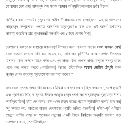
গোলযোগ দেখা দেয়| রাষ্ট্রকূট রাজ প্রথম অমোঘ বর্ষ ব্যক্তিগতভাবে দুর্বল ছিলেন|
প্রতিহার রাজ নাগভট্টের মৃত্যুর পর সতীকামী রামভদ্র রাজা হয়েছিলেন| এছাড়া দেবপালের
সাম্রাজ্য সম্প্রসারণ পশ্চাতে আদর্শগত অনুপ্রেরণাও ছিল এবং এই আদর্শ রূপায়নের
সাহায্য করেছিল তার প্রধানমন্ত্রী দর্মপানি এবং পৌত্র কেদার মিশ্র|
দেবপালের রাজত্বের সবচেয়ে গুরুত্বপূর্ণ উপাদান হলো নারায়ণ পালের
বাদল স্তম্ভ লেখ
|
বাদল স্তম্ভ লেখতে দাবি করা হয়েছে যে, দর্ভপালের কূটনীতির ফলে দেবপাল উত্তরের
হিমালয় থেকে দক্ষিনে বিন্ধ্য পর্বত এবং পূর্ব সাগর থেকে পশ্চিম সাগর বিস্তৃত সমগ্র ভারত
থেকে কর আদায় করতে পেরেছিলেন| আবার ঐতিহাসিক
আব্দুল মৌমিন চৌধুরি
বাদল
স্তম্ভ লেখর বক্তব্য গ্রহণযোগ্য বলে মনে করেন না|
তবে বাদল স্তম্ভ লেখর দাবি একেবারে মিথ্যা বলে মনে হয় না| হিমালয়ের সানু দেশে হুনরাষ্ট
এবং প্রাগজ্যোতিষ, কম্বোজ, উৎকল প্রভৃতি রাজ্য ধর্মপালের সাম্রাজ্যের প্রত্যন্ত সীমায়
অবস্থিত ছিল| তাই দেবপালের পক্ষে এসব রাজ্য জয়ের প্রয়াস স্বাভাবিক বলেই মনে হয়|
শুধু ভারতে নয়, ভারতের বাইরে দেবপালের খ্যাতি ছড়িয়ে পড়েছিল| দক্ষিণ-পূর্ব এশিয়ার
শৈলেন্দ বংশীয় রাজা বল পুত্রদেব নালন্দায় একটি বিহার নির্মাণের অনুমতি প্রার্থনা করে
দেবপালের কাছে দূত পাঠিয়েছিলেন|