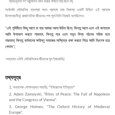
স্বতঃস্ফূর্ত গণ আন্দোলন দমন করার শক্তি তার ছিল না|
সর্বোপরি মেটারনিক ব্যবস্থা পতন প্রসঙ্গে তার নিজস্ব একটি উক্তি এই প্রসঙ্গে
উল্লেখ্যনীয়| রাজনৈতিক জীবনের শেষ পূর্বে তিনি নিজেই বলেছিলেন-
"
এই পৃথিবীতে কিছু আগে বা পরে আমরা আসা উচিত ছিল| কিন্তু আগে এলে এই জগতকে
আমি উপভোগ করতে পারতাম, কিন্তু পরে এলে নতুন বিশ্ব গঠনের শরিক হতে
পারতাম| কিন্তু বর্তমানের ক্ষয়িষ্ণু সমাজের অস্তিত্ব রক্ষা করতে গিয়ে আমি নিঃশেষ হয়ে
গেলাম
"|
-সম্ভবত এটাই মেটারনিকের জীবনের মূল ট্রাজেডি|
তথ্যসূত্র
অধ্যাপক গোপালকৃষ্ণ পাহাড়ি, "ইউরোপের ইতিবৃত্ত"
Adam Zamoyski, "Rites of Peace: The Fall of Napoleon
and the Congress of Vienna".
George Holmes, "The Oxford History of Medieval
Europe".