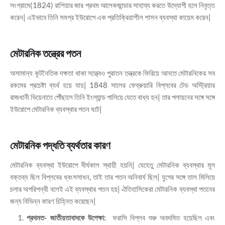
সংগ্রামে(1824) রাশিয়ার জার প্রথম আলেকজান্ডার সাহায্য করতে উদ্যোগী হলে নিবৃত্ত
করেন| এইভাবে তিনি সমগ্র ইউরোপে এক প্রতিক্রিয়াশীল শাসন ব্যবস্থা কায়েম করেন|
মেটারনিক তন্ত্রের পতন
অসামান্য কূটনৈতিক দক্ষতা থাকা সত্ত্বেও পুরাতন তন্ত্রকে ফিরিয়ে আনতে মেটারনিকের সব
রকমের প্রচেষ্টা ব্যর্থ হয়ে যায়| 1848 সালের ফেব্রুয়ারি বিপ্লবের টেড অস্ট্রিয়ার
রাজধানী ভিয়েনাতে পৌঁছালে তিনি ইংল্যান্ড পালিয়ে যেতে বাধ্য হন| তার পলায়নের সঙ্গে সঙ্গে
ইউরোপে মেটারনিক ব্যবস্থার পতন ঘটে|
মেটারনিক পদ্ধতি ব্যর্থতার কারণ
মেটারনিক ব্যবস্থা ইউরোপে দীর্ঘকাল স্থায়ী হয়নি| যেহেতু মেটারনিক ব্যবস্থার মূল
বক্তব্য ছিল বিপ্লবের ধ্বংসসাধন, তাই তার পতন অনিবার্য ছিল| যুগের সঙ্গে তাল মিলিয়ে
চলার অপরিপন্থী বলেই এই ব্যবস্থার পতন হয়| ঐতিহাসিকেরা মেটারনিক ব্যবস্থা পতনের
জন্য বিভিন্ন কারণ চিহ্নিত করেছেন|
প্রথমত- জাতীয়তাবাদকে উপেক্ষা:
ফরাসি বিপ্লব শুরু অবদমিত হয়েছিল এবং