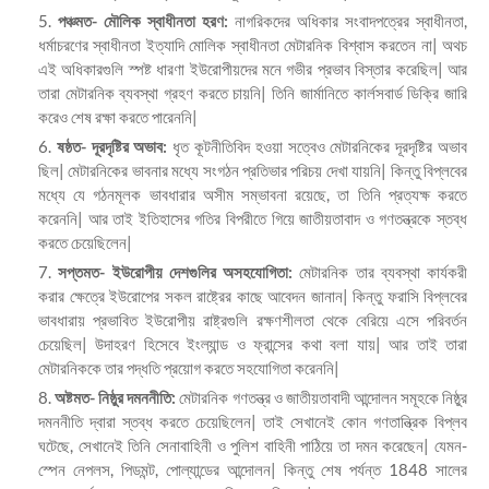
পঞ্চমত- মৌলিক স্বাধীনতা হরণ:
নাগরিকদের অধিকার সংবাদপত্রের স্বাধীনতা,
ধর্মাচরণের স্বাধীনতা ইত্যাদি মোলিক স্বাধীনতা মেটারনিক বিশ্বাস করতেন না| অথচ
এই অধিকারগুলি স্পষ্ট ধারণা ইউরোপীয়দের মনে গভীর প্রভাব বিস্তার করেছিল| আর
তারা মেটারনিক ব্যবস্থা গ্রহণ করতে চায়নি| তিনি জার্মানিতে কার্লসবার্ড ডিক্রি জারি
করেও শেষ রক্ষা করতে পারেননি|
ষষ্ঠত- দূরদৃষ্টির অভাব:
ধৃত কূটনীতিবিদ হওয়া সত্বেও মেটারনিকের দূরদৃষ্টির অভাব
ছিল| মেটারনিকের ভাবনার মধ্যে সংগঠন প্রতিভার পরিচয় দেখা যায়নি| কিন্তু বিপ্লবের
মধ্যে যে গঠনমূলক ভাবধারার অসীম সম্ভাবনা রয়েছে, তা তিনি প্রত্যক্ষ করতে
করেননি| আর তাই ইতিহাসের গতির বিপরীতে গিয়ে জাতীয়তাবাদ ও গণতন্ত্রকে স্তব্ধ
করতে চেয়েছিলেন|
সপ্তমত- ইউরোপীয় দেশগুলির অসহযোগিতা:
মেটারনিক তার ব্যবস্থা কার্যকরী
করার ক্ষেত্রে ইউরোপের সকল রাষ্ট্রের কাছে আবেদন জানান| কিন্তু ফরাসি বিপ্লবের
ভাবধারায় প্রভাবিত ইউরোপীয় রাষ্ট্রগুলি রক্ষণশীলতা থেকে বেরিয়ে এসে পরিবর্তন
চেয়েছিল| উদাহরণ হিসেবে ইংল্যান্ড ও ফ্রান্সের কথা বলা যায়| আর তাই তারা
মেটারনিককে তার পদ্ধতি প্রয়োগ করতে সহযোগিতা করেননি|
অষ্টমত- নিষ্ঠুর দমননীতি:
মেটারনিক গণতন্ত্র ও জাতীয়তাবাদী আন্দোলন সমূহকে নিষ্ঠুর
দমননীতি দ্বারা স্তব্ধ করতে চেয়েছিলেন| তাই সেখানেই কোন গণতান্ত্রিক বিপ্লব
ঘটেছে, সেখানেই তিনি সেনাবাহিনী ও পুলিশ বাহিনী পাঠিয়ে তা দমন করেছেন| যেমন-
স্পেন নেপলস, পিডমন্ট, পোল্যান্ডের আন্দোলন| কিন্তু শেষ পর্যন্ত 1848 সালের