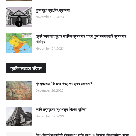
মুঘল যুগে ব্যাংকিং ব্যবস্থা
November 05, 2023
তুর্কো আফগান যুগের দশমিক ব্যবস্থার সাথে মুঘল মনসবদারি ব্যবস্থার
পার্থক্য
November 04, 2023
প্রাচীন ভারতের ইতিহাস
প্রত্নতত্ত্ব কি এবং প্রত্নতত্ত্বের গুরুত্ব ?
December 26, 2023
আদি মধ্যযুগের স্থাপত্য শিল্পের ভূমিকা
November 09, 2023
মিথ পৌরাণিক কাহিনী (উপকথা/ অতি কথা) ও লিজেন্ড (কিংবদন্তি /পুরো