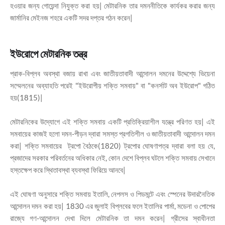
হওয়ার জন্য গোয়েন্দা নিযুক্ত করা হয়| মেটারনিক তার দমননীতিকে কার্যকর করার জন্য
জার্মানির মেইনজ শহরে একটি সদর দপ্তর গঠন করেন|
ইউরোপে মেটারনিক তন্ত্র
প্রাক-বিপ্লব অবস্থা বজায় রাখা এবং জাতীয়তাবাদী আন্দোলন দমনের উদ্দেশ্যে ভিয়েনা
সম্মেলনের অব্যাহতি পরেই "ইউরোপীয় শক্তি সমবায়" বা "কনর্সাট অব ইউরোপ" গঠিত
হয়(1815)|
মেটারনিকের উদ্যোগে এই শক্তি সমবায় একটি প্রতিক্রিয়াশীল যন্ত্রে পরিণত হয়| এই
সমবায়ের কাজই হলো দমন-পীড়ন দ্বারা সমস্ত প্রগতিশীল ও জাতীয়তাবাদী আন্দোলন দমন
করা| শক্তি সমবায়ের ট্রপো বৈঠকে(1820) ট্রপোর ঘোষণাপত্র দ্বারা বলা হয় যে,
প্রজাদের সরকার পরিবর্তনের অধিকার নেই, কোন দেশে বিপ্লব ঘটলে শক্তি সমবায় সেখানে
হস্তক্ষেপ করে স্থিতাবস্থা ব্যবস্থা ফিরিয়ে আনবে|
এই ঘোষণা অনুসারে শক্তি সমবায় ইতালি, নেপলস ও পিডমন্টে এবং স্পেনের উদারনৈতিক
আন্দোলন দমন করা হয়| 1830 এর জুলাই বিপ্লবের ফলে ইতালির পার্মা, মডেনা ও পোপের
রাজ্যে গণ-আন্দোলন দেখা দিলে মেটারনিক তা দমন করেন| গ্রীসের স্বাধীনতা