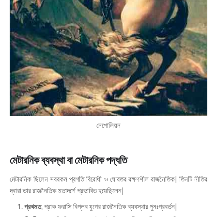
নেপোলিয়ন
মেটারনিক ব্যবস্থা বা মেটারনিক পদ্ধতি
মেটারনিক ছিলেন সবরকম প্রগতি বিরোধী ও ঘোরতর রক্ষণশীল রাজনৈতিক| তিনটি নীতির
দ্বারা তার রাজনৈতিক মতাদর্শে প্রভাবিত হয়েছিলেন|
প্রথমত
, প্রাক ফরাসি বিপ্লব যুগের রাজনৈতিক ব্যবস্থার পুনঃপ্রবর্তন|