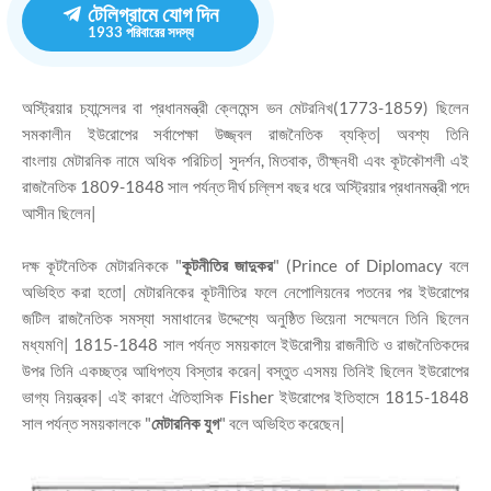
টেলিগ্রামে যোগ দিন
1933
পরিবারের সদস্য
অস্ট্রিয়ার চ্যান্সেলর বা প্রধানমন্ত্রী ক্লেমেন্স ভন মেটরনিখ(1773-1859) ছিলেন
সমকালীন ইউরোপের সর্বাপেক্ষা উজ্জ্বল রাজনৈতিক ব্যক্তি|
অবশ্য তিনি
বাংলায়
মেটারনিক
নামে অধিক পরিচিত|
সুদর্শন, মিতবাক, তীক্ষ্নধী এবং কূটকৌশলী এই
রাজনৈতিক 1809-1848 সাল পর্যন্ত দীর্ঘ চল্লিশ বছর ধরে
অস্ট্রিয়ার
প্রধানমন্ত্রী পদে
আসীন ছিলেন|
দক্ষ কূটনৈতিক মেটারনিককে "
কূটনীতির জাদুকর
" (Prince of Diplomacy বলে
অভিহিত করা হতো| মেটারনিকের কূটনীতির ফলে নেপোলিয়নের পতনের পর ইউরোপের
জটিল রাজনৈতিক সমস্যা সমাধানের উদ্দেশ্যে অনুষ্ঠিত ভিয়েনা সম্মেলনে তিনি ছিলেন
মধ্যমণি| 1815-1848 সাল পর্যন্ত সময়কালে ইউরোপীয় রাজনীতি ও রাজনৈতিকদের
উপর তিনি একচ্ছত্র আধিপত্য বিস্তার করেন| বস্তুত এসময় তিনিই ছিলেন ইউরোপের
ভাগ্য নিয়ন্ত্রক| এই কারণে ঐতিহাসিক Fisher ইউরোপের ইতিহাসে 1815-1848
সাল পর্যন্ত সময়কালকে "
মেটারনিক যুগ
" বলে অভিহিত করেছেন|