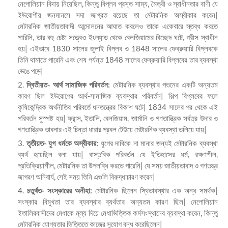
নেপোলিয়ান বিদায় নিয়েছিল, কিন্তু বিপ্লব প্রসূত সাম্য, মৈত্রী ও স্বাধীনতার বাণী যে
ইউরোপীয় জনমানসে সদা জাগ্রত রয়েছে তা মেটারনিক অস্বীকার করেন|
মেটারনিক জাতীয়তাবাদী আন্দোলনের আঘাত করলেও তাকে একেবারে স্তব্ধ করতে
পারিনি, তার বহু চেষ্টা সত্ত্বেও ইংল্যান্ড থেকে বেলজিয়ামের বিচ্ছেদ ঘটে, গ্রীস স্বাধীন
হয়| এইভাবে 1830 সালের জুলাই বিপ্লব ও 1848 সালের ফেব্রুয়ারি বিপ্লবকে
তিনি থামাতে পারেনি এবং শেষ পর্যন্ত 1848 সালের ফেব্রুয়ারি বিপ্লবের তার ব্যবস্থা
ভেঙে পড়ে|
দ্বিতীয়ত- আর্থ সামাজিক পরিবর্তন:
মেটারনিক ব্যবস্থার পতনের একটি অন্যতম
কারণ ছিল ইউরোপের আর্থ-সামাজিক ব্যবস্থার পরিবর্তন| শিল্প বিপ্লবের ফলে
কৃষিকেন্দ্রিক অর্থনীতির পরিবর্তে ধনতন্ত্রের বিকাশ ঘটে| 1834 সালের পর থেকে এই
পরিবর্তন সুস্পষ্ট হয়| ফ্রান্স, ইতালি, বেলজিয়াম, জার্মানি ও গণতান্ত্রিক সর্বত্র উদার ও
গণতান্ত্রিক ভাবনার এই চিন্তা ধারার প্রবল টেউয়ে মেটারনিক ব্যবস্থা তলিয়ে যায়|
তৃতীয়ত- যুগ ধর্মকে অস্বীকার:
যুগের দাবিকে না মানার জন্যই মেটারনিক ব্যবস্থা
ব্যর্থ হয়েছিল বলা যায়| বাস্তবিক পরিবর্তন যে ইতিহাসের ধর্ম, রক্ষণশীল,
প্রতিক্রিয়াশীল, মেটারনিক তা উপলব্ধি করতে পারেনি| যে সময় জাতীয়তাবাদ ও গণতন্ত্র
জাগরণ অনিবার্য, সেই সময় তিনি এগুলি বিরুদ্ধাচারণ করেন|
চতুর্থত- সংস্কারের অনীহা:
মেটারনিক ছিলেন স্থিতাবস্থার এক অন্ধ সমর্থক|
সংস্কার বিমুখতা তার ব্যবস্থার ব্যর্থতার অন্যতম কারণ ছিল| নেপোলিয়ান
ইতালিরবাসীদের মেধাকে মূল্য দিয়ে মেধাভিত্তিক কর্মসংস্থানের ব্যবস্থা করেন, কিন্তু
মেটারনিক যোগ্যতার ভিত্তিতে কাজের সুযোগ বন্ধ করেছিলেন|